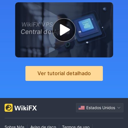
WikiFX VPS
Central de Ajuda
Ver tutorial detalhado
Estados Unidos
|
|
|
Sobre Nós
Aviso de risco
Termos de uso