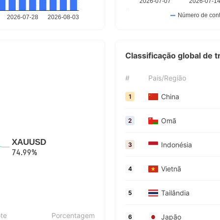
Classificação global de 
#
Pais/Região
China
1
Omã
2
Indonésia
3
Vietnã
4
Tailândia
5
te
Porcentagem
Japão
6