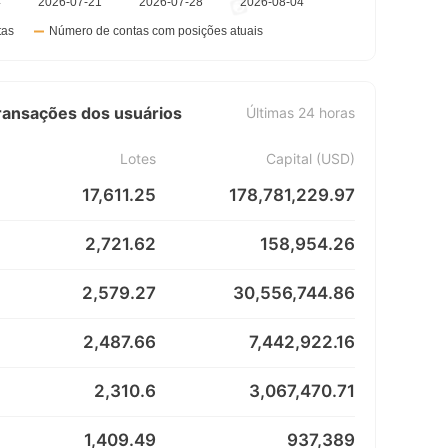
transações dos usuários
Últimas 24 horas
Lotes
Capital (USD)
17,611.25
178,781,229.97
2,721.62
158,954.26
2,579.27
30,556,744.86
2,487.66
7,442,922.16
2,310.6
3,067,470.71
1,409.49
937,389