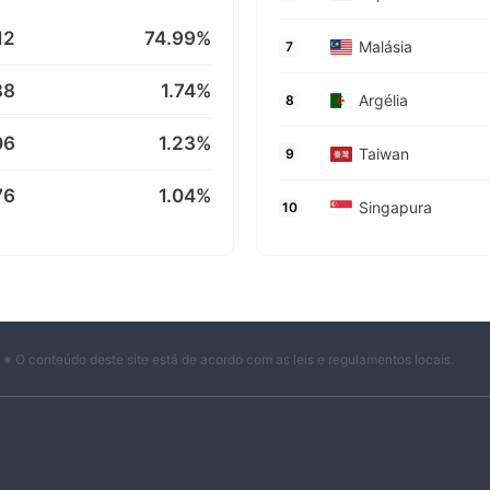
12
74.99%
Malásia
7
88
1.74%
Argélia
8
06
1.23%
Taiwan
9
76
1.04%
Singapura
10
※ O conteúdo deste site está de acordo com as leis e regulamentos locais.