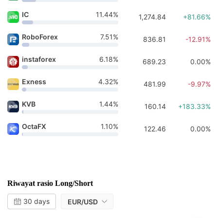
IC
11.44%
1,274.84
+81.66%
RoboForex
7.51%
836.81
-12.91%
instaforex
6.18%
689.23
0.00%
Exness
4.32%
481.99
-9.97%
KVB
1.44%
160.14
+183.33%
OctaFX
1.10%
122.46
0.00%
Riwayat rasio Long/Short
30 days
EUR/USD