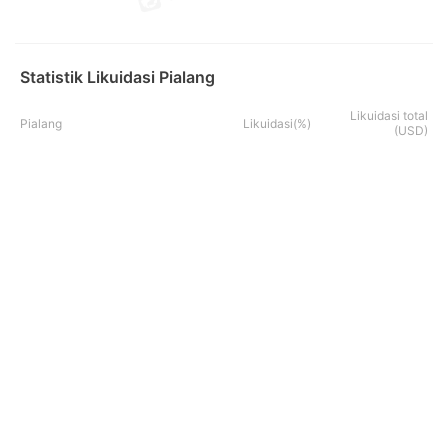
Statistik Likuidasi Pialang
Likuidasi total
Pialang
Likuidasi(%)
(USD)