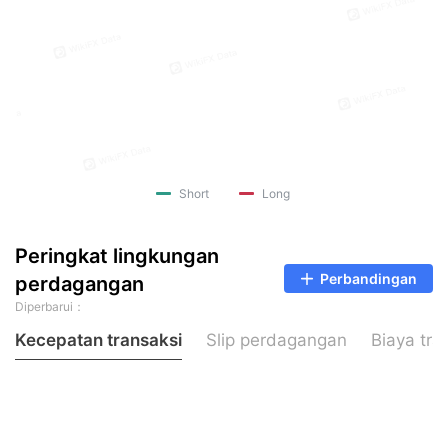
Short
Long
Peringkat lingkungan
Perbandingan
perdagangan
Diperbarui：
Kecepatan transaksi
Slip perdagangan
Biaya tra