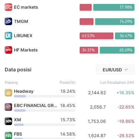
FX*** Dibeli 21jam yang lalu
EC markets
77.98%
FX*** Dibeli 21jam yang lalu
FX*** Dibeli 21jam yang lalu
FX*** Dibeli 21jam yang lalu
TMGM
74.29%
V_*** Dibeli 21jam yang lalu
FX*** Dibeli 21jam yang lalu
LIRUNEX
63.53%
36.47%
FX*** Dibeli 22jam yang lalu
FX*** Dibeli 22jam yang lalu
HF Markets
34.31%
65.69%
FX*** Dibeli 22jam yang lalu
宇宙*** Dibeli 22jam yang lalu
FX*** Dibeli 39m yang lalu
Data posisi
EUR/USD
Pialang
Posisi(%)
Lot
Perubahan 24H
Headway
19.24%
2,144.62
+16.35%
EBC FINANCIAL GROUP
18.45%
2,056.7
-22.65%
XM
15.73%
1,753.06
-19.96%
FBS
14.58%
1,624.87
-29.52%