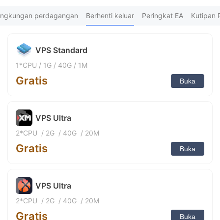
佛渡*** Dibeli 2jam yang lalu
9
ku*** Dibeli 2jam yang lalu
lingkungan perdagangan
Berhenti keluar
Peringkat EA
Kutipan
FX*** Dibeli 3jam yang lalu
FX*** Dibeli 6jam yang lalu
ร่*** Dibeli 6jam yang lalu
VPS Standard
FX*** Dibeli 8jam yang lalu
nh*** Dibeli 11jam yang lalu
1*CPU
/
1G
/
40G
/
1M
FX*** Dibeli 13jam yang lalu
Gratis
FX*** Dibeli 13jam yang lalu
Buka
An*** Dibeli 13jam yang lalu
fa*** Dibeli 13jam yang lalu
XM*** Dibeli 14jam yang lalu
VPS Ultra
Vu*** Dibeli 14jam yang lalu
Ne*** Dibeli 15jam yang lalu
2*CPU
/
2G
/
40G
/
20M
Go*** Dibeli 15jam yang lalu
Gratis
FX*** Dibeli 15jam yang lalu
Buka
青云*** Dibeli 16jam yang lalu
Mu*** Dibeli 16jam yang lalu
be*** Dibeli 16jam yang lalu
VPS Ultra
da*** Dibeli 16jam yang lalu
Ma*** Dibeli 17jam yang lalu
2*CPU
/
2G
/
40G
/
20M
FX*** Dibeli 17jam yang lalu
Gratis
FX*** Dibeli 17jam yang lalu
Buka