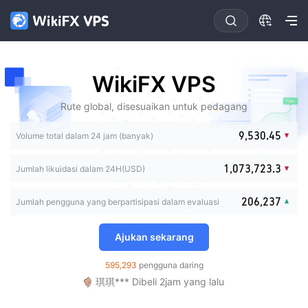
0
1
2
3
4
0
0
0
0
WikiFX VPS
5
1
0
1
1
1
6
2
0
1
2
2
2
Rute global, disesuaikan untuk pedagang
7
3
1
2
3
0
3
3
8
4
2
3
4
0
1
4
0
4
0
0
9
,
5
3
0
.
4
5
1
2
Volume total dalam 24 jam (banyak)
5
1
5
0
1
1
6
4
1
5
6
2
3
0
6
2
6
1
2
2
7
5
2
6
7
3
0
4
1
,
0
7
3
,
7
2
3
.
3
Jumlah likuidasi dalam 24H(USD)
8
6
3
7
8
0
4
0
1
5
2
1
8
4
8
3
4
4
9
7
4
8
9
1
5
1
2
6
3
2
9
5
9
4
5
5
8
5
9
2
0
6
,
2
3
7
Jumlah pengguna yang berpartisipasi dalam evaluasi
4
3
6
5
6
6
9
6
3
1
7
3
4
8
5
4
7
6
7
7
7
宇宙*** Dibeli 22jam yang lalu
4
2
8
4
5
9
6
5
8
7
8
8
Ajukan sekarang
8
5
3
9
5
6
FX*** Dibeli 39m yang lalu
7
6
9
8
9
9
9
6
4
6
7
FX*** Dibeli 58m yang lalu
8
7
9
595,293
pengguna daring
7
5
7
8
FX*** Dibeli 2jam yang lalu
9
8
8
6
8
9
琪琪*** Dibeli 2jam yang lalu
9
9
7
9
ng*** Dibeli 2jam yang lalu
8