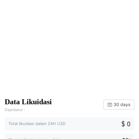
Data Likuidasi
30 days
Diperbarui：
$ 0
Total likuidasi dalam 24H USD