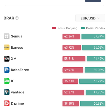
FX*** Dibeli 17jam yang lalu
Sh*** Dibeli 18jam yang lalu
泽淼*** Dibeli 18jam yang lalu
BRAR
FX*** Dibeli 18jam yang lalu
EUR/USD
Nu*** Dibeli 18jam yang lalu
FX*** Dibeli 18jam yang lalu
Posisi Panjang
Posisi Pendek
FX*** Dibeli 19jam yang lalu
Semua
42.26%
57.74%
FX*** Dibeli 19jam yang lalu
FX*** Dibeli 19jam yang lalu
FX*** Dibeli 19jam yang lalu
Exness
43.92%
56.08%
FX*** Dibeli 19jam yang lalu
FX*** Dibeli 19jam yang lalu
XM
55.51%
44.49%
FX*** Dibeli 19jam yang lalu
FX*** Dibeli 19jam yang lalu
RoboForex
49.97%
50.03%
FX*** Dibeli 20jam yang lalu
FX*** Dibeli 20jam yang lalu
IC
36.73%
63.27%
FX*** Dibeli 20jam yang lalu
FX*** Dibeli 20jam yang lalu
FX*** Dibeli 20jam yang lalu
vantage
52.27%
47.73%
FX*** Dibeli 20jam yang lalu
FX*** Dibeli 20jam yang lalu
D prime
39.18%
60.82%
FX*** Dibeli 21jam yang lalu