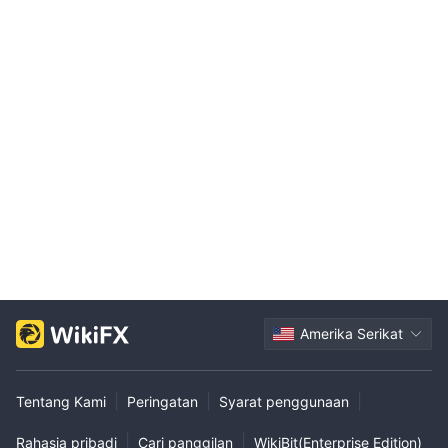
Amerika Serikat
|
|
|
Tentang Kami
Peringatan
Syarat penggunaan
|
|
Rahasia pribadi
Cari panggilan
WikiBit(Enterprise Edition)