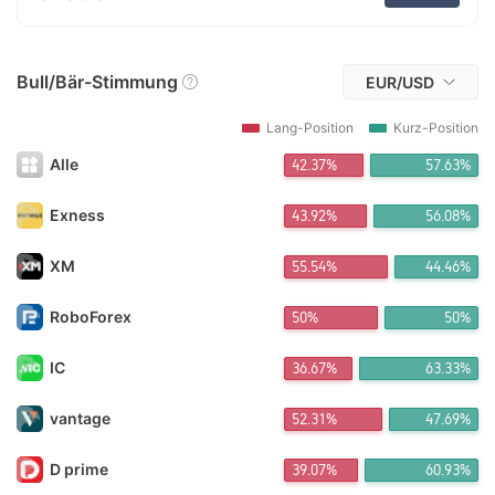
花晨*** 3 Vor Stunden kaufen
Tr*** 3 Vor Stunden kaufen
汉卿*** 3 Vor Stunden kaufen
Bull/Bär-Stimmung
FX*** 3 Vor Stunden kaufen
EUR/USD
FX*** 3 Vor Stunden kaufen
FX*** 3 Vor Stunden kaufen
Lang-Position
Kurz-Position
FX*** 3 Vor Stunden kaufen
Alle
42.37%
57.63%
Da*** 3 Vor Stunden kaufen
Di*** 3 Vor Stunden kaufen
FX*** 3 Vor Stunden kaufen
Exness
43.92%
56.08%
ri*** 3 Vor Stunden kaufen
FX*** 3 Vor Stunden kaufen
XM
55.54%
44.46%
za*** 4 Vor Stunden kaufen
FX*** 4 Vor Stunden kaufen
RoboForex
50%
50%
FX*** 4 Vor Stunden kaufen
迪拜*** 4 Vor Stunden kaufen
IC
36.67%
63.33%
FX*** 4 Vor Stunden kaufen
FX*** 4 Vor Stunden kaufen
Tr*** 4 Vor Stunden kaufen
vantage
52.31%
47.69%
FX*** 4 Vor Stunden kaufen
FX*** 5 Vor Stunden kaufen
D prime
39.07%
60.93%
An*** 5 Vor Stunden kaufen