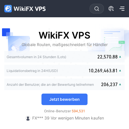
0
0
0
1
1
0
1
2
2
1
0
0
2
3
3
2
1
WikiFX VPS
1
3
4
4
0
3
0
2
2
4
5
5
1
4
1
3
Globale Routen, maßgeschneidert für Händler
0
0
3
5
6
6
0
2
5
0
2
4
1
1
4
6
7
7
0
1
3
6
1
3
0
5
2
2
,
5
7
0
.
8
8
1
2
Gesamtvolumen in 24 Stunden (Lots)
0
4
7
2
4
1
6
3
3
6
8
1
9
9
2
3
0
1
5
8
3
5
2
7
0
4
4
7
9
2
3
0
4
1
0
,
2
6
9
,
4
6
3
.
8
1
Liquidationsbetrag in 24H(USD)
5
5
8
3
0
4
0
1
5
2
1
3
7
5
7
4
9
2
6
6
9
4
1
5
1
2
6
3
2
4
8
6
8
5
3
7
7
5
2
0
6
,
2
3
7
Anzahl der Benutzer, die an der Bewertung teilnehmen
4
3
5
9
7
9
6
4
8
8
6
3
1
7
3
4
8
5
4
6
8
7
5
9
9
7
豪5*** 6 Vor Stunden kaufen
4
2
8
4
5
9
6
5
7
9
8
6
Jetzt bewerben
8
5
3
9
5
6
FX*** 7 Vor wenigen Minuten kaufen
7
6
8
9
7
9
6
4
6
7
FX*** 21 Vor wenigen Minuten kaufen
8
7
9
8
Online-Benutzer
594,531
7
5
7
8
FX*** 38 Vor wenigen Minuten kaufen
9
8
9
8
6
8
9
FX*** 39 Vor wenigen Minuten kaufen
9
9
7
9
fi*** 47 Vor wenigen Minuten kaufen
8