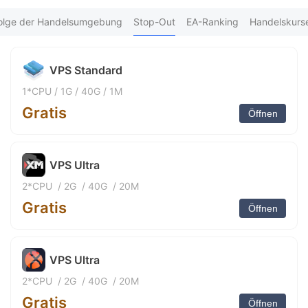
FX*** 48 Vor wenigen Minuten kaufen
9
FX*** 57 Vor wenigen Minuten kaufen
olge der Handelsumgebung
Stop-Out
EA-Ranking
Handelskurs
FX*** 1 Vor Stunden kaufen
กิ*** 1 Vor Stunden kaufen
FX*** 1 Vor Stunden kaufen
VPS Standard
FX*** 1 Vor Stunden kaufen
Ka*** 1 Vor Stunden kaufen
1*CPU
/
1G
/
40G
/
1M
FX*** 1 Vor Stunden kaufen
Gratis
FX*** 1 Vor Stunden kaufen
Öffnen
FX*** 2 Vor Stunden kaufen
FX*** 2 Vor Stunden kaufen
FX*** 2 Vor Stunden kaufen
VPS Ultra
FX*** 2 Vor Stunden kaufen
FX*** 2 Vor Stunden kaufen
2*CPU
/
2G
/
40G
/
20M
FX*** 2 Vor Stunden kaufen
Gratis
FX*** 2 Vor Stunden kaufen
Öffnen
FX*** 2 Vor Stunden kaufen
FX*** 2 Vor Stunden kaufen
FX*** 3 Vor Stunden kaufen
VPS Ultra
wa*** 3 Vor Stunden kaufen
FX*** 3 Vor Stunden kaufen
2*CPU
/
2G
/
40G
/
20M
FX*** 3 Vor Stunden kaufen
Gratis
FX*** 3 Vor Stunden kaufen
Öffnen