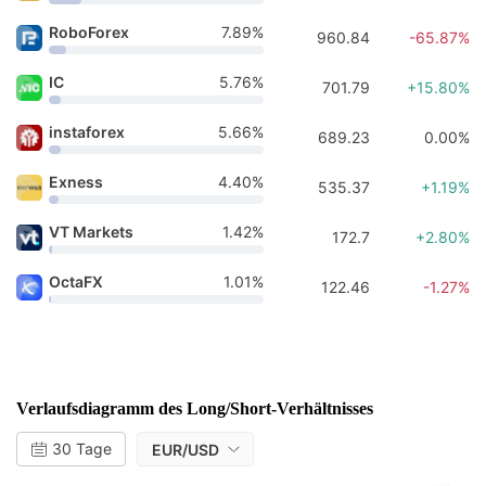
RoboForex
7.89%
960.84
-65.87%
IC
5.76%
701.79
+15.80%
instaforex
5.66%
689.23
0.00%
Exness
4.40%
535.37
+1.19%
VT Markets
1.42%
172.7
+2.80%
OctaFX
1.01%
122.46
-1.27%
Verlaufsdiagramm des Long/Short-Verhältnisses
30 Tage
EUR/USD