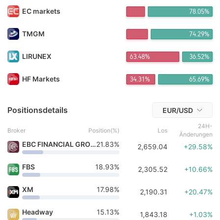
FX*** 5 Vor Stunden kaufen
EC markets
78.05%
FX*** 5 Vor Stunden kaufen
FX*** 5 Vor Stunden kaufen
FX*** 5 Vor Stunden kaufen
TMGM
74.29%
Pu*** 5 Vor Stunden kaufen
FX*** 6 Vor Stunden kaufen
LIRUNEX
63.48%
36.52%
FX*** 6 Vor Stunden kaufen
FX*** 6 Vor Stunden kaufen
HF Markets
34.31%
65.69%
FX*** 6 Vor Stunden kaufen
豪5*** 6 Vor Stunden kaufen
FX*** 7 Vor wenigen Minuten kaufen
Positionsdetails
EUR/USD
24H-
Broker
Position(%)
Los
Änderungen
EBC FINANCIAL GROUP
21.83%
2,659.04
+29.58%
FBS
18.93%
2,305.52
+10.66%
XM
17.98%
2,190.31
+20.47%
Headway
15.13%
1,843.18
+1.03%